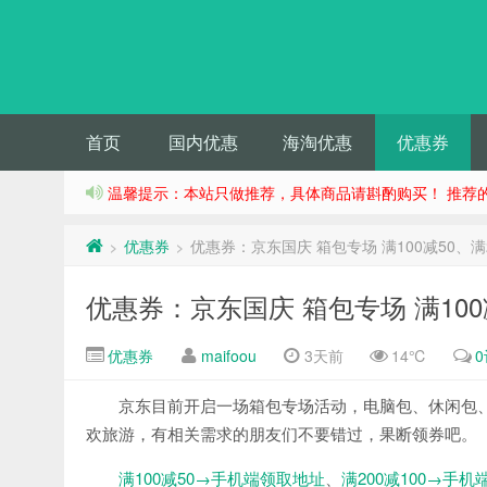
首页
国内优惠
海淘优惠
优惠券
温馨提示：本站只做推荐，具体商品请斟酌购买！ 推荐
优惠券
优惠券：京东国庆 箱包专场 满100减50、满2
>
>
优惠券：京东国庆 箱包专场 满100减
优惠券
maifoou
3天前
14℃
京东目前开启一场箱包专场活动，电脑包、休闲包、旅
欢旅游，有相关需求的朋友们不要错过，果断领券吧。
满100减50→手机端领取地址
、
满200减100→手