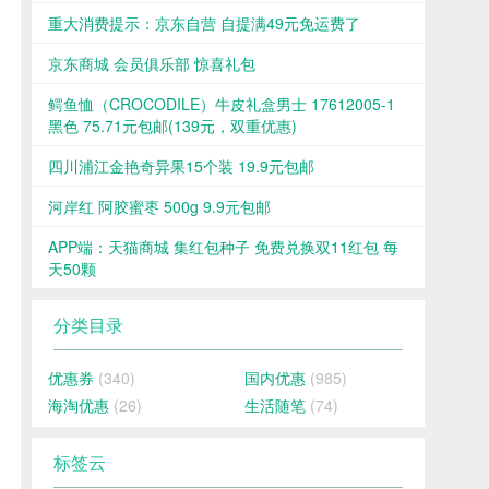
重大消费提示：京东自营 自提满49元免运费了
京东商城 会员俱乐部 惊喜礼包
鳄鱼恤（CROCODILE）牛皮礼盒男士 17612005-1
黑色 75.71元包邮(139元，双重优惠)
四川浦江金艳奇异果15个装 19.9元包邮
河岸红 阿胶蜜枣 500g 9.9元包邮
APP端：天猫商城 集红包种子 免费兑换双11红包 每
天50颗
分类目录
优惠券
(340)
国内优惠
(985)
海淘优惠
(26)
生活随笔
(74)
标签云