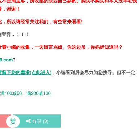
也不是淘宝客，所收集的东西自己斟酌。购买不购买和本人没半毛钱
看，谢谢！
化，所以请经常关注我们，有空常来看看!
淘宝客，！！！
看着小编的收集，一边留言骂娘。你这边吊，你妈妈知道吗？
9.com
?
请留下您的需求(点此进入)
，小编看到后会尽力为您搜寻。但不一定
00减50、满200减100
赏
分享 (
0
)