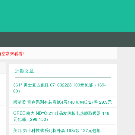
台
空常来看看!
近期文章
361° 男士复古跑鞋 671632228 109元包邮（169-
60）
顺清柔 青春系列有芯卷纸4层140克卷纸*27卷 29.9元
GREE 格力 NDYC-21 硅晶发热板电热膜取暖器 148
元包邮（298-150）
美邦 男士科技绒系列棉外套 16秋款 137元包邮